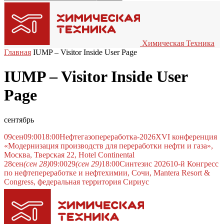
Химическая Техника
Главная
IUMP – Visitor Inside User Page
IUMP – Visitor Inside User
Page
сентябрь
09
сен
09:00
18:00
Нефтегазопереработка-2026
XVI конференция
«Модернизация производств для переработки нефти и газа»,
Москва, Тверская 22, Hotel Continental
28
сен
(сен 28)
09:00
29
(сен 29)
18:00
Синтезис 2026
10-й Конгресс
по нефтепереработке и нефтехимии, Сочи, Mantera Resort &
Congress, федеральная территория Сириус