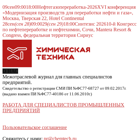
09
сен
09:00
18:00
Нефтегазопереработка-2026
XVI конференция
«Модернизация производств для переработки нефти и газа»,
Москва, Тверская 22, Hotel Continental
28
сен
(сен 28)
09:00
29
(сен 29)
18:00
Синтезис 2026
10-й Конгресс
по нефтепереработке и нефтехимии, Сочи, Mantera Resort &
Congress, федеральная территория Сириус
О НАС
Межотраслевой журнал для главных специалистов
предприятий.
Свидетельство о регистрации СМИ ПИ №ФС77-68727 от 09.02.2017г.
(выдано взамен ПИ №ФС77-40186 от 11.06.2010г.)
РАБОТА ДЛЯ СПЕЦИАЛИСТОВ ПРОМЫШЛЕННЫХ
ПРЕДПРИЯТИЙ
Пользовательское соглашение
Свяжитесь с нами:
pr@chemtech.ru