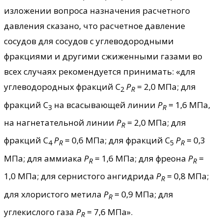
изложении вопроса назначения расчетного
давления сказано, что расчетное давление
сосудов для сосудов с углеводородными
фракциями и другими сжиженными газами во
всех случаях рекомендуется принимать: «для
углеводородных фракций С
P
= 2,0 МПа; для
2
R
фракций С
на всасывающей линии
P
= 1,6 МПа,
3
R
на нагнетательной линии
P
= 2,0 МПа; для
R
фракций С
P
= 0,6 МПа; для фракций С
P
= 0,3
4
R
5
R
МПа; для аммиака
P
= 1,6 МПа; для фреона
P
=
R
R
1,0 МПа; для сернистого ангидрида
P
= 0,8 МПа;
R
для хлористого метила
P
= 0,9 МПа; для
R
углекислого газа
P
= 7,6 МПа».
R