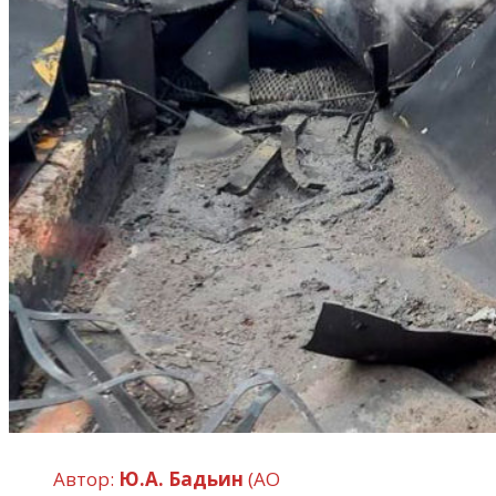
Автор:
Ю.А. Бадьин
(АО