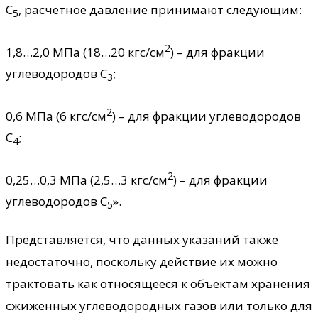
С
, расчетное давление принимают следующим:
5
2
1,8…2,0 МПа (18…20 кгс/см
) – для фракции
углеводородов С
;
3
2
0,6 МПа (6 кгс/см
) – для фракции углеводородов
С
;
4
2
0,25…0,3 МПа (2,5…3 кгс/см
) – для фракции
углеводородов С
».
5
Представляется, что данных указаний также
недостаточно, поскольку действие их можно
трактовать как относящееся к объектам хранения
сжиженных углеводородных газов или только для