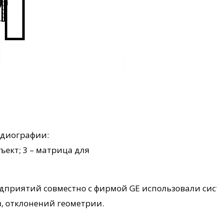
адиографии:
ъект; 3 – матрица для
приятий совместно с фирмой GE использовали си
, отклонений геометрии.