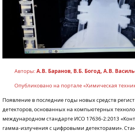
Авторы:
А.В. Баранов, В.Б. Богод, А.В. Василь
Опубликовано на портале «Химическая техник
Появление в последние годы новых средств реги
детекторов, основанных на компьютерных технолог
международном стандарте ИСО 17636-2:2013 «Конт
гамма-излучения с цифровыми детекторами». Стан