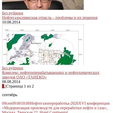
Без рубрики
Нефтегазосервисная отрасль – проблемы и их решения
10.08.2014
Без рубрики
Комплекс нефтеперерабатывающих и нефтехимических
заводов ОАО «ТАНЕКО»
08.08.2014
1
2
Страница 1 из 2
сентябрь
09
сен
09:00
18:00
Нефтегазопереработка-2026
XVI конференция
«Модернизация производств для переработки нефти и газа»,
Москва, Тверская 22, Hotel Continental