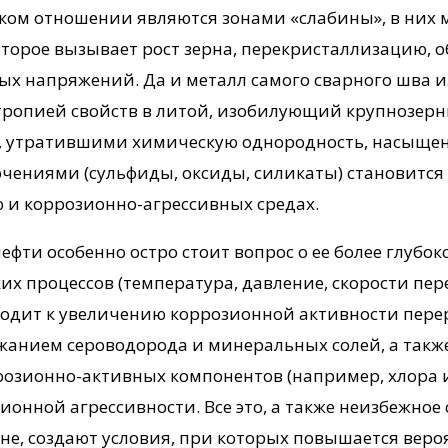
ом отношении являются зонами «слабины», в них ме
торое вызывает рост зерна, перекристаллизацию, о
ых напряжений. Да и металл самого сварного шва и
тропией свойств в литой, изобилующий крупнозерн
, утратившими химическую однородность, насыще
чениями (сульфиды, оксиды, силикаты) становится 
ю и коррозионно-агрессивных средах.
нефти особенно остро стоит вопрос о ее более глуб
х процессов (температура, давление, скорости пер
водит к увеличению коррозионной активности перер
анием сероводорода и минеральных солей, а такж
озионно-активных компонентов (например, хлора и
зионной агрессивности. Все это, а также неизбежно
не, создают условия, при которых повышается вер