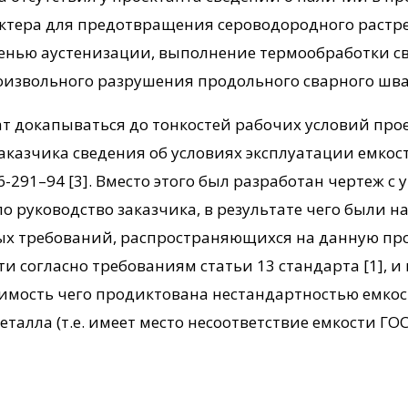
ктера для предотвращения сероводородного растр
нью аустенизации, выполнение термообработки свар
оизвольного разрушения продольного сварного шва 
ат докапываться до тонкостей рабочих условий прое
казчика сведения об условиях эксплуатации емкости, т
291–94 [3]. Вместо этого был разработан чертеж с 
о руководство заказчика, в результате чего были 
ых требований, распространяющихся на данную проду
 согласно требованиям статьи 13 стандарта [1], и 
одимость чего продиктована нестандартностью емкос
талла (т.е. имеет место несоответствие емкости ГОС