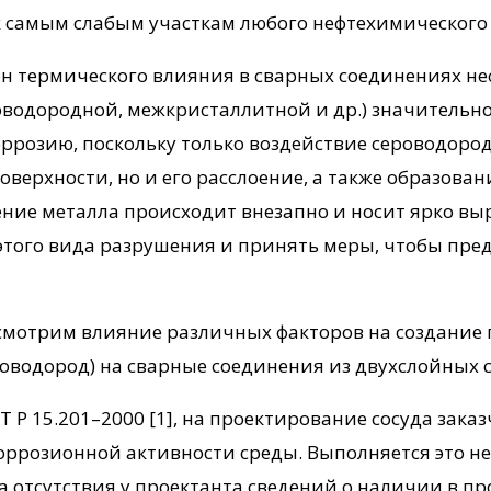
ак самым слабым участкам любого нефтехимического
он термического влияния в сварных соединениях н
водородной, межкристаллитной и др.) значительно
ррозию, поскольку только воздействие сероводород
ерхности, но и его расслоение, а также образован
ние металла происходит внезапно и носит ярко вы
этого вида разрушения и принять меры, чтобы пред
смотрим влияние различных факторов на создание
оводород) на сварные соединения из двухслойных с
Т Р 15.201–2000 [1], на проектирование сосуда зака
розионной активности среды. Выполняется это не вс
а отсутствия у проектанта сведений о наличии в про