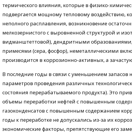
термического влияния, которые в физико-химическ
подвергается мощному тепловому воздействию, ко
неполного расплавления, возникновение остаточн
мелкозернистого с выровненной структурой и изо
видманштеттовой), дендритными образованиями
примесями (сера, фосфор), неметаллическими вклю
производится в коррозионно-активных, а зачасту
В последние годы в связи с уменьшением запасов 
параметров проведения различных технологически
состояния перерабатываемого продукта). Это при
объемы переработки нефтей с повышенным содерж
газоконденсатов с повышенным содержанием корр
годы к переработке не допускались из-за их корро
экономические факторы, препятствующие его заме