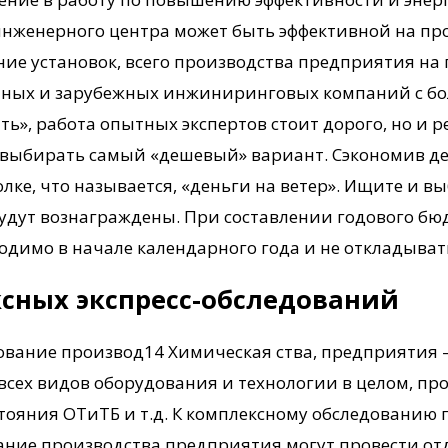
 инженерного центра может быть эффективной на про
ние установок, всего производства предприятия на
нных и зарубежных инжиниринговых компаний с бо
ь», работа опытных экспертов стоит дорого, но и 
 выбирать самый «дешевый» вариант. Сэкономив де
олке, что называется, «деньги на ветер». Ищите и
будут вознаграждены. При составлении годового б
одимо в начале календарного года и не откладыват
сных экспресс-обследований
ование производ14 Химическая ства, предприятия 
всех видов оборудования и технологии в целом, пр
стояния ОТиТБ и т.д. К комплексному обследованию
вание производства предприятия могут провести о