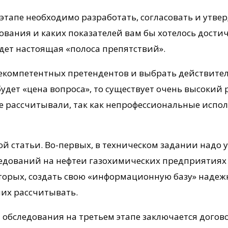
 этапе необходимо разработать, согласовать и утве
ования и каких показателей вам бы хотелось дости
ждет настоящая «полоса препятствий».
екомпетентных претендентов и выбрать действител
ет «цена вопроса», то существует очень высокий р
ые рассчитывали, так как непрофессиональные испо
ой статьи. Во-первых, в техническом задании надо
дований на нефтеи газохимических предприятиях з
вторых, создать свою «информационную базу» над
них рассчитывать.
обследования на третьем этапе заключается догово