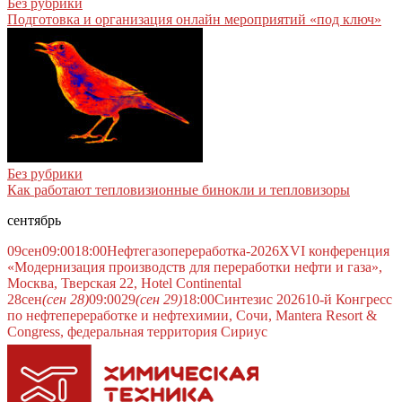
Без рубрики
Подготовка и организация онлайн мероприятий «под ключ»
Без рубрики
Как работают тепловизионные бинокли и тепловизоры
сентябрь
09
сен
09:00
18:00
Нефтегазопереработка-2026
XVI конференция
«Модернизация производств для переработки нефти и газа»,
Москва, Тверская 22, Hotel Continental
28
сен
(сен 28)
09:00
29
(сен 29)
18:00
Синтезис 2026
10-й Конгресс
по нефтепереработке и нефтехимии, Сочи, Mantera Resort &
Congress, федеральная территория Сириус