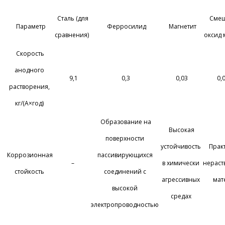
Сталь (для
Сме
Параметр
Ферросилид
Магнетит
сравнения)
оксид 
Скорость
анодного
9,1
0,3
0,03
0,
растворения,
кг/(А×год)
Образование на
Высокая
поверхности
устойчивость
Прак
Коррозионная
пассивирующихся
–
в химически
нерас
стойкость
соединений с
агрессивных
мат
высокой
средах
электропроводностью