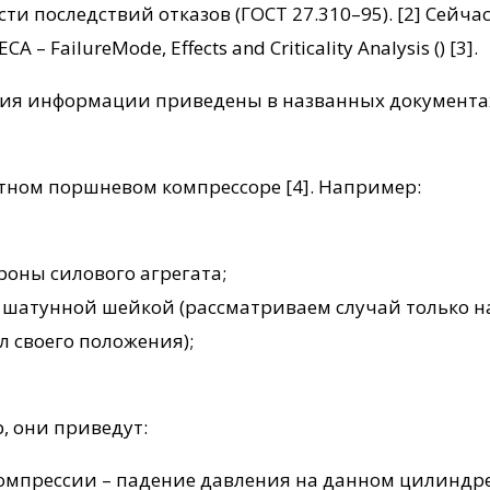
 последствий отказов (ГОСТ 27.310–95). [2] Сейча
 FailureMode, Effects and Criticality Analysis () [3].
ния информации приведены в названных документа
тном поршневом компрессоре [4]. Например:
роны силового агрегата;
 с шатунной шейкой (рассматриваем случай только
л своего положения);
, они приведут:
омпрессии – падение давления на данном цилиндре