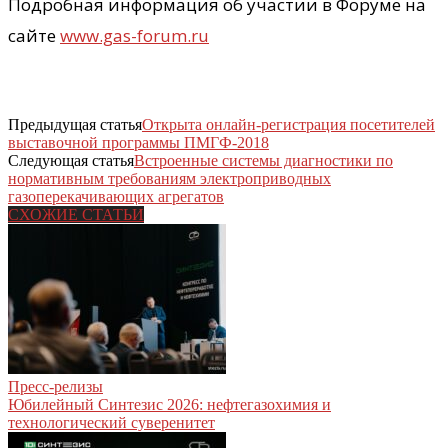
Подробная информация об участии в Форуме на
сайте
www.gas-forum.ru
Предыдущая статья
Открыта онлайн-регистрация посетителей
выставочной программы ПМГФ-2018
Следующая статья
Встроенные системы диагностики по
нормативным требованиям электроприводных
газоперекачивающих агрегатов
СХОЖИЕ СТАТЬИ
Пресс-релизы
Юбилейный Синтезис 2026: нефтегазохимия и
технологический суверенитет