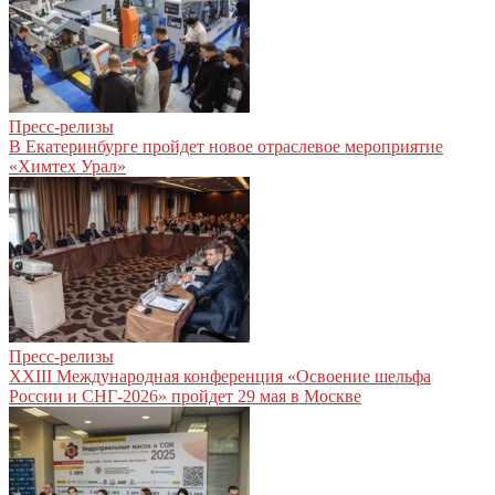
Пресс-релизы
В Екатеринбурге пройдет новое отраслевое мероприятие
«Химтех Урал»
Пресс-релизы
XXIII Международная конференция «Освоение шельфа
России и СНГ-2026» пройдет 29 мая в Москве