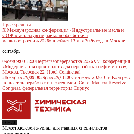
Пресс-релизы
X Международная конференция «Индустриальные масла и
СОЖ в металлургии, металлообработке и
машиностроении-2026» пройдет 13 мая 2026 года в Москве
сентябрь
09
сен
09:00
18:00
Нефтегазопереработка-2026
XVI конференция
«Модернизация производств для переработки нефти и газа»,
Москва, Тверская 22, Hotel Continental
28
сен
(сен 28)
09:00
29
(сен 29)
18:00
Синтезис 2026
10-й Конгресс
по нефтепереработке и нефтехимии, Сочи, Mantera Resort &
Congress, федеральная территория Сириус
О НАС
Межотраслевой журнал для главных специалистов
предприятий.