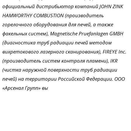
официальный дистрибьютор компаний
JOHN
ZINK
HAMWORTHY
COMBUSTION
(производитель
горелочного оборудования для печей, а также
факельных систем),
М
agnetische
Р
ruefanlagen
GMBH
(
диагностика труб радиации печей методом
вихретокового лазерного сканирования),
FIREYE
Inc
.
(производитель систем контроля пламени),
IKR
(чистка наружной поверхности труб радиации
печей)
на территории Российской Федерации
. ООО
«Арсенал Групп» вы