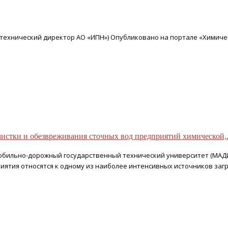
ов (технический директор АО «ИПН») Опубликовано на портале «Химич
чистки и обезвреживания сточных вод предприятий химической,.
томобильно-дорожный государственный технический университет (МАД
ия относятся к одному из наиболее интенсивных источников загря