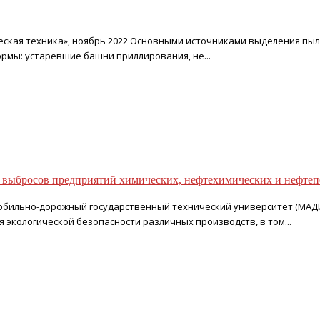
ическая техника», ноябрь 2022 Основными источниками выделения п
рмы: устаревшие башни приллирования, не...
выбросов предприятий химических, нефтехимических и нефтепе
томобильно-дорожный государственный технический университет (МАД
экологической безопасности различных производств, в том...