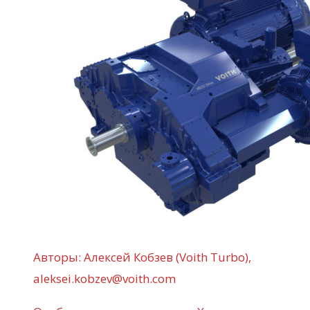
Авторы: Алексей Кобзев (Voith Turbo),
aleksei.kobzev@voith.com