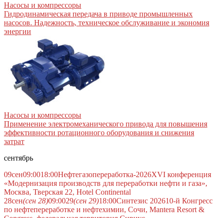
Насосы и компрессоры
Гидродинамическая передача в приводе промышленных
насосов. Надежность, техническое обслуживание и экономия
энергии
Насосы и компрессоры
Применение электромеханического привода для повышения
эффективности ротационного оборудования и снижения
затрат
сентябрь
09
сен
09:00
18:00
Нефтегазопереработка-2026
XVI конференция
«Модернизация производств для переработки нефти и газа»,
Москва, Тверская 22, Hotel Continental
28
сен
(сен 28)
09:00
29
(сен 29)
18:00
Синтезис 2026
10-й Конгресс
по нефтепереработке и нефтехимии, Сочи, Mantera Resort &