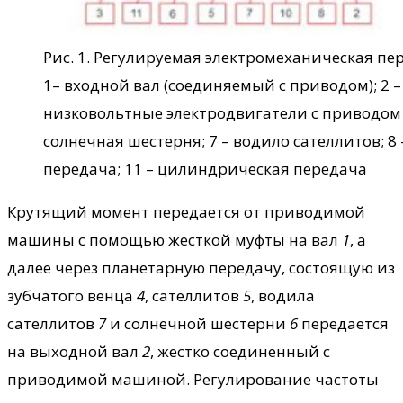
Рис. 1. Регулируемая электромеханическая пере
1– входной вал (соединяемый с приводом); 2 
низковольтные электродвигатели с приводом от
солнечная шестерня; 7 – водило сателлитов; 8
передача; 11 – цилиндрическая передача
Крутящий момент передается от приводимой
машины с помощью жесткой муфты на вал
1
, а
далее через планетарную передачу, состоящую из
зубчатого венца
4
, сателлитов
5
, водила
сателлитов
7
и солнечной шестерни
6
передается
на выходной вал
2
, жестко соединенный с
приводимой машиной. Регулирование частоты