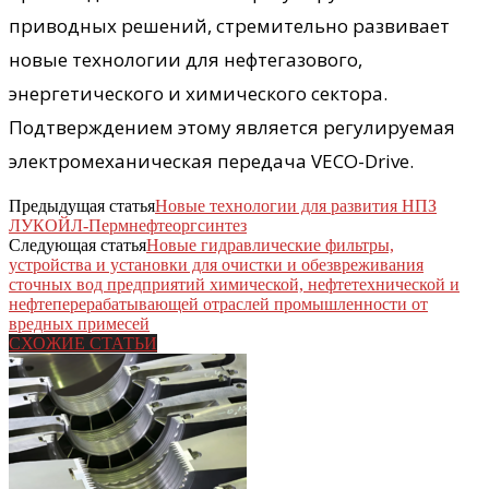
приводных решений, стремительно развивает
новые технологии для нефтегазового,
энергетического и химического сектора.
Подтверждением этому является регулируемая
электромеханическая передача VECO-Drive.
Предыдущая статья
Новые технологии для развития НПЗ
ЛУКОЙЛ-Пермнефтеоргсинтез
Следующая статья
Новые гидравлические фильтры,
устройства и установки для очистки и обезвреживания
сточных вод предприятий химической, нефтетехнической и
нефтеперерабатывающей отраслей промышленности от
вредных примесей
СХОЖИЕ СТАТЬИ