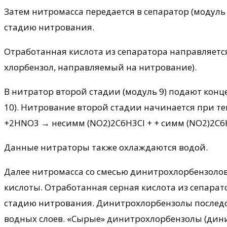
Затем нитромасса передается в сепаратор (модуль
стадию нитрования.
Отработанная кислота из сепаратора направляется 
хлорбензол, направляемый на нитрование).
В нитратор второй стадии (модуль 9) подают конц
10). Нитрование второй стадии начинается при те
+2HNO3 → несимм (NO2)2C6H3Cl + + симм (NO2)2C6H
Данные нитраторы также охлаждаются водой.
Далее нитромасса со смесью динитрохлорбензолов
кислоты. Отработанная серная кислота из сепаратор
стадию нитрования. Динитрохлорбензолы последов
водных слоев. «Сырые» динитрохлорбензолы (дин