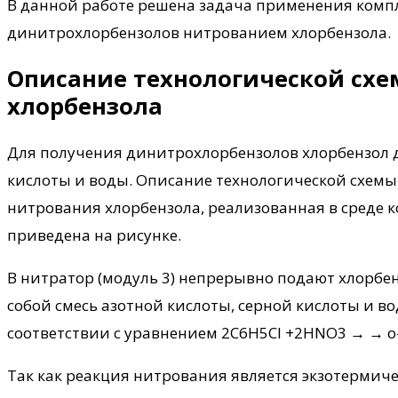
В данной работе решена задача применения комп
динитрохлорбензолов нитрованием хлорбензола.
Описание технологической сх
хлорбензола
Для получения динитрохлорбензолов хлорбензол 
кислоты и воды. Описание технологической схемы 
нитрования хлорбензола, реализованная в среде 
приведена на рисунке.
В нитратор (модуль 3) непрерывно подают хлорбе
собой смесь азотной кислоты, серной кислоты и 
соответствии с уравнением 2C6H5Cl +2HNO3 → → о-
Так как реакция нитрования является экзотермиче