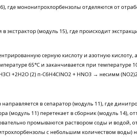
 6), где мононитрохлорбензолы отделяются от отра
в экстрактор (модуль 15), где происходит экстракци
ентрированную серную кислоту и азотную кислоту, 
мпературе 65°С и заканчивается при температуре 1
3Cl +2H2O (2) п-C6H4ClNO2 + HNO3 → несимм (NO2)2
 направляется в сепаратор (модуль 11), где динит
а (модуль 11) перетекает в сборник (модуль 14), от
ательно промываются раствором соды и водой, отде
итрохлорбензолы с небольшим количеством воды) н