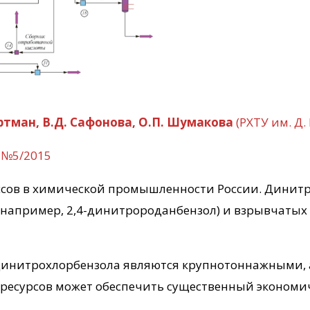
Гартман, В.Д. Сафонова, О.П. Шумакова
(РХТУ им. Д.
 №5/2015
ссов в химической промышленности России. Динит
(например, 2,4-динитророданбензол) и взрывчатых 
инитрохлорбензола являются крупнотоннажными, а
есурсов может обеспечить существенный экономичес