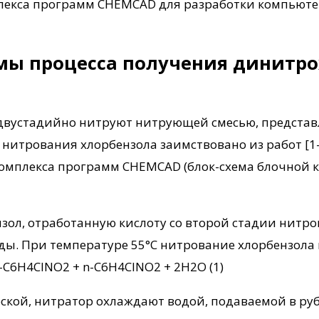
лекса программ CHEMCAD для разработки компьюте
емы процесса получения динитр
двустадийно нитруют нитрующей смесью, представл
нитрования хлорбензола заимствовано из работ [1–
комплекса программ CHEMCAD (блок-схема блочной 
нзол, отработанную кислоту со второй стадии нит
воды. При температуре 55°С нитрование хлорбензол
C6H4ClNO2 + n-C6H4ClNO2 + 2H2O (1)
ской, нитратор охлаждают водой, подаваемой в руб