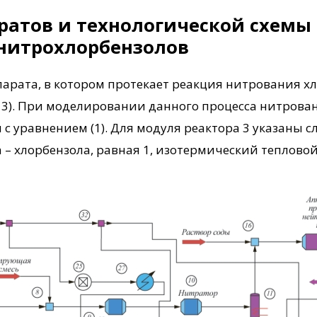
атов и технологической схемы 
нитрохлорбензолов
парата, в котором протекает реакция нитрования х
ь 3). При моделировании данного процесса нитрова
и с уравнением (1). Для модуля реактора 3 указаны
а – хлорбензола, равная 1, изотермический теплово