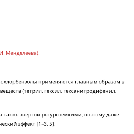
 И. Менделеева).
рохлорбензолы применяются главным образом в
веществ (тетрил, гексил, гексанитродифенил,
 также энергои ресурсоемкими, поэтому даже
кий эффект [1–3, 5].