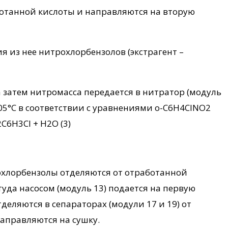
ботанной кислоты и направляются на вторую
я из нее нитрохлорбензолов (экстрагент –
а затем нитромасса передается в нитратор (модуль
05°С в соответствии с уравнениями о-C6H4ClNO2
C6H3Cl + H2O (3)
рохлорбензолы отделяются от отработанной
туда насосом (модуль 13) подается на первую
ляются в сепараторах (модули 17 и 19) от
аправляются на сушку.