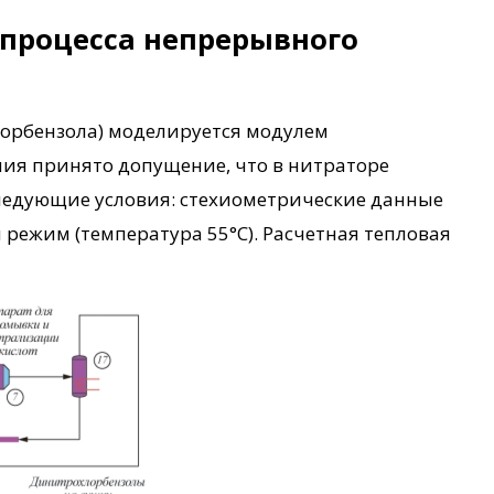
процесса непрерывного
лорбензола) моделируется модулем
ния принято допущение, что в нитраторе
 следующие условия: стехиометрические данные
й режим (температура 55°С). Расчетная тепловая