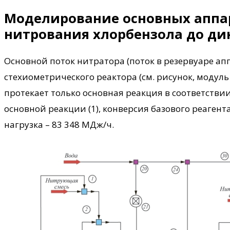
Моделирование основных аппар
нитрования хлорбензола до ди
Основной поток нитратора (поток в резервуаре ап
стехиометрического реактора (см. рисунок, модул
протекает только основная реакция в соответстви
основной реакции (1), конверсия базового реагент
нагрузка – 83 348 МДж/ч.