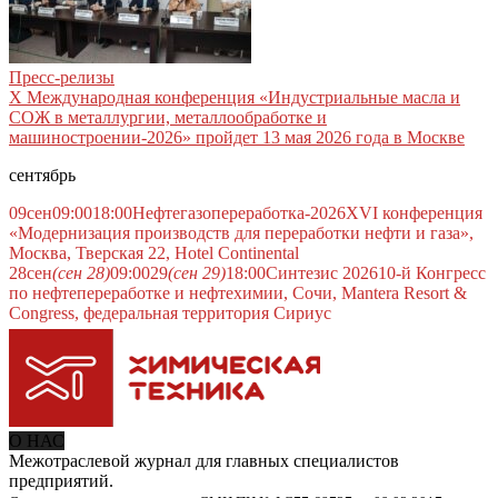
Пресс-релизы
X Международная конференция «Индустриальные масла и
СОЖ в металлургии, металлообработке и
машиностроении-2026» пройдет 13 мая 2026 года в Москве
сентябрь
09
сен
09:00
18:00
Нефтегазопереработка-2026
XVI конференция
«Модернизация производств для переработки нефти и газа»,
Москва, Тверская 22, Hotel Continental
28
сен
(сен 28)
09:00
29
(сен 29)
18:00
Синтезис 2026
10-й Конгресс
по нефтепереработке и нефтехимии, Сочи, Mantera Resort &
Congress, федеральная территория Сириус
О НАС
Межотраслевой журнал для главных специалистов
предприятий.