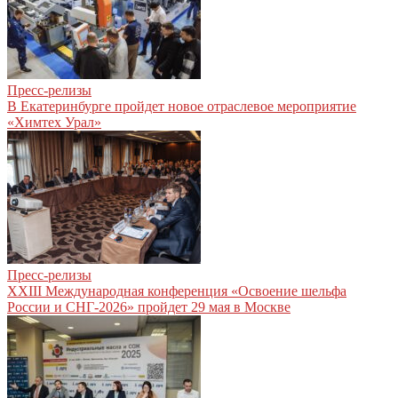
Пресс-релизы
В Екатеринбурге пройдет новое отраслевое мероприятие
«Химтех Урал»
Пресс-релизы
XXIII Международная конференция «Освоение шельфа
России и СНГ-2026» пройдет 29 мая в Москве