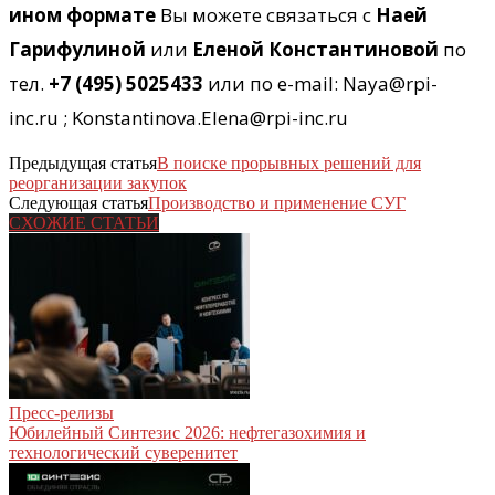
ином формате
Вы можете связаться с
Наей
Гарифулиной
или
Еленой Константиновой
по
тел.
+7 (495) 5025433
или по e-mail: Naya@rpi-
inc.ru ; Konstantinova.Elena@rpi-inc.ru
Предыдущая статья
В поиске прорывных решений для
реорганизации закупок
Следующая статья
Производство и применение СУГ
СХОЖИЕ СТАТЬИ
Пресс-релизы
Юбилейный Синтезис 2026: нефтегазохимия и
технологический суверенитет