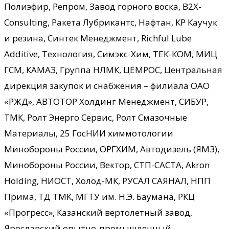
Полиэфир, Репром, Завод горного воска, B2X-
Consulting, Ракета Лубрикантс, Нафтан, КР Каучук
и резина, Синтек Менеджмент, Richful Lube
Additive, Технология, Симэкс-Хим, ТЕК-КОМ, МИЦ
ГСМ, КАМАЗ, Группа НЛМК, ЦЕМРОС, Центральная
дирекция закупок и снабжения – филиала ОАО
«РЖД», АВТОТОР Холдинг Менеджмент, СИБУР,
ТМК, Ролт Энерго Сервис, Ролт Смазочные
Материалы, 25 ГосНИИ химмотологии
Минобороны России, ОРГХИМ, Автодизель (ЯМЗ),
Минобороны России, Вектор, СТП-САСТА, Akron
Holding, НИОСТ, Холод-МК, РУСАЛ САЯНАЛ, НПП
Прима, ТД ТМК, МГТУ им. Н.Э. Баумана, РКЦ
«Прогресс», Казанский вертолетный завод,
Ярославский опытно-промышленный