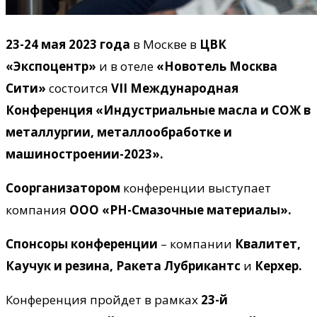
23-24 мая 2023 года
в Москве в
ЦВК
«Экспоцентр»
и в отеле
«Новотель Москва
Сити»
состоится
V
II
Международная
Конференция «Индустриальные масла и СОЖ в
металлургии, металлообработке и
машиностроении-2023».
Соорганизатором
конференции выступает
компания
ООО «РН-Смазочные материалы».
Спонсоры конференции
– компании
Квалитет,
Каучук и резина, Ракета Лубрикантс
и
Керхер.
Конференция пройдет в рамках
23-й