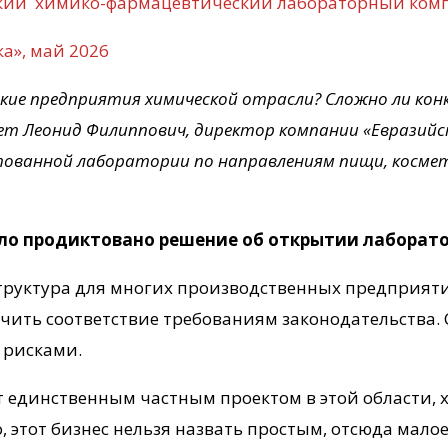
ский химико-фармацевтический лабораторный ком
а», май 2026
кие предприятия химической отрасли? Сложно ли ко
ет Леонид Филиппович, директор компании «Евразий
тованной лаборатории по направлениям пищи, космет
ло продиктовано решение об открытии лабор
ато
труктура для многих производственных предприят
ечить соответствие требованиям законодательства.
 рисками.
единственным частным проектом в этой области, х
 этот бизнес нельзя назвать простым, отсюда мало