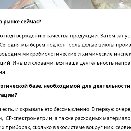
а рынке сейчас?
по подтверждению качества продукции. Затем запу
 Сегодня мы берем под контроль целые циклы про
проводим микробиологические и химические инспе
ий. Иными словами, вся наша деятельность направ
ия.
огической базе, необходимой для деятельности 
уации?
 есть, и скрывать это бессмысленно. В первую очер
 ICP-спектрометрии, а также расходных материало
х приборах, сколько в экосистеме вокруг них: серв