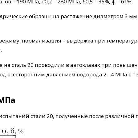
а: σв = 190 МПа, σ0,2 = 280 МПа, δ0,5 = 35%, ψ = 61%.
рические образцы на растяжение диаметром 3 мм и
жиму: нормализация – выдержка при температуре 9
.
а на сталь 20 проводили в автоклавах при повыше
д всесторонним давлением водорода 2…4 МПа в теч
 МПа
 испытаний стали 20, полученные после различной