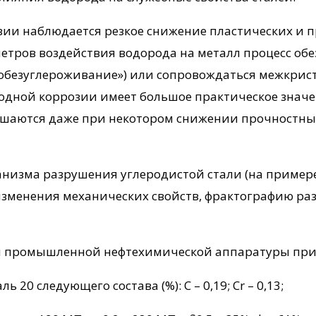
ии наблюдается резкое снижение пластических и п
етров воздействия водорода на металл процесс об
е обезуглероживание») или сопровождаться межкри
родной коррозии имеет большое практическое значе
шаются даже при некотором снижении прочностных 
низма разрушения углеродистой стали (на примере
изменения механических свойств, фрактографию ра
ы промышленной нефтехимической аппаратуры прим
20 следующего состава (%): С – 0,19; Cr – 0,13;