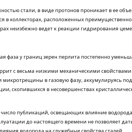
стью стали, в виде протонов проникает в ее объем
ся в коллекторах, расположенных преимущественно 
ах неизбежно ведет к реакции гидрирования цемен
я фаза у границ зерен перлита постепенно уменьш
ррит с весьма низкими механическими свойствами
и микротрещины в газовую фазу, аккумулируясь под
ции, скопившихся в несовершенствах кристалличес
ое число публикаций, освещающих влияние водорода
плуатации до настоящего времени не позволяет дат
ияния водорода на служебные свойства сталей.