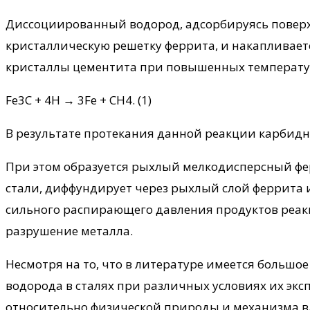
Диссоциированный водород, адсорбируясь поверхно
кристаллическую решетку феррита, и накапливает
кристаллы цементита при повышенных температур
Fe3C + 4H → 3Fe + CH4. (1)
В результате протекания данной реакции карбидна
При этом образуется рыхлый мелкодисперсный фе
стали, диффундирует через рыхлый слой феррита 
сильного распирающего давления продуктов реак
разрушение металла.
Несмотря на то, что в литературе имеется больш
водорода в сталях при различных условиях их экс
относительно физической природы и механизма вл